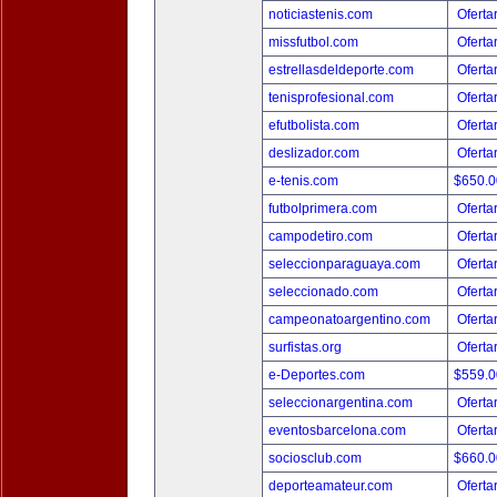
noticiastenis.com
Oferta
missfutbol.com
Oferta
estrellasdeldeporte.com
Oferta
tenisprofesional.com
Oferta
efutbolista.com
Oferta
deslizador.com
Oferta
e-tenis.com
$650.
futbolprimera.com
Oferta
campodetiro.com
Oferta
seleccionparaguaya.com
Oferta
seleccionado.com
Oferta
campeonatoargentino.com
Oferta
surfistas.org
Oferta
e-Deportes.com
$559.
seleccionargentina.com
Oferta
eventosbarcelona.com
Oferta
sociosclub.com
$660.
deporteamateur.com
Oferta