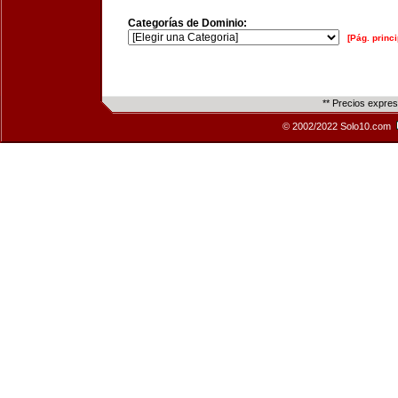
Categorías de Dominio:
[Pág. princi
** Precios expre
© 2002/2022 Solo10.com