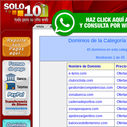
Dominios de la Categoría
45 dominios en esta categ
Mostrando 1 de 45
Nombre de Dominio
Precio
e-tenis.com
Oferta
clubciclista.com
Oferta
gestiondecompetencias.com
Oferta
zonatuerca.com
Oferta
cadenadeportiva.com
Oferta
zonapesquera.com
Oferta
ajedrezargentino.com
Oferta
baloncestofemenino.com
Oferta