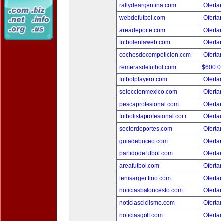
rallydeargentina.com
Oferta
webdefutbol.com
Oferta
areadeporte.com
Oferta
futbolenlaweb.com
Oferta
cochesdecompeticion.com
Oferta
remerasdefutbol.com
$600.
futbolplayero.com
Oferta
seleccionmexico.com
Oferta
pescaprofesional.com
Oferta
futbolistaprofesional.com
Oferta
sectordeportes.com
Oferta
guiadebuceo.com
Oferta
partidodefutbol.com
Oferta
areafutbol.com
Oferta
tenisargentino.com
Oferta
noticiasbaloncesto.com
Oferta
noticiasciclismo.com
Oferta
noticiasgolf.com
Oferta