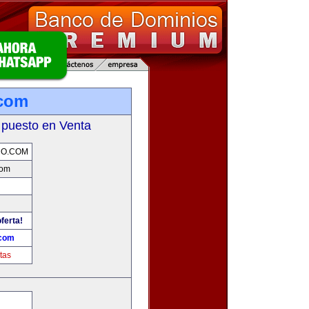
.com
 puesto en Venta
RO.COM
com
ferta!
.com
tas