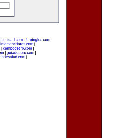
ublicidad.com
|
foroingles.com
|
interservidores.com
|
m
|
campodetiro.com
|
om
|
guiadeperu.com
|
ebdesalud.com
|