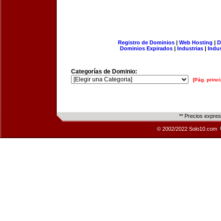
Registro de Dominios
|
Web Hosting
|
D
Dominios Expirados
|
Industrias
|
Indu
Categorías de Dominio:
[Pág. princi
** Precios expre
© 2002/2022 Solo10.com