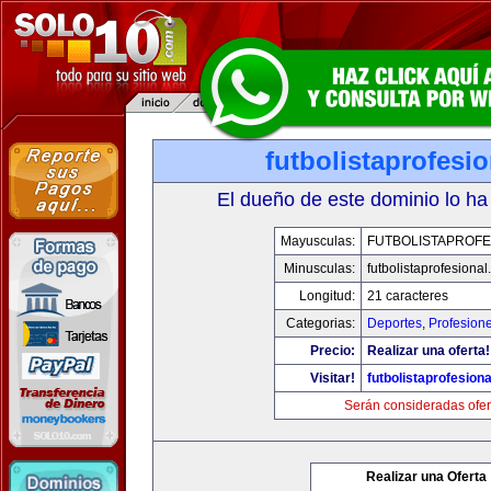
futbolistaprofesi
El dueño de este dominio lo ha
Mayusculas:
FUTBOLISTAPROFE
Minusculas:
futbolistaprofesiona
Longitud:
21 caracteres
Categorias:
Deportes
,
Profesion
Precio:
Realizar una oferta!
Visitar!
futbolistaprofesion
Serán consideradas ofer
Realizar una Oferta