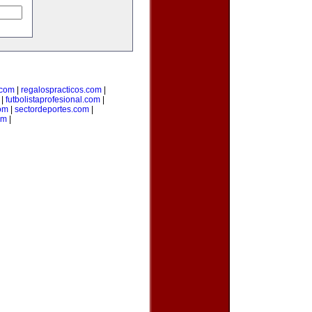
com
|
regalospracticos.com
|
|
futbolistaprofesional.com
|
om
|
sectordeportes.com
|
om
|