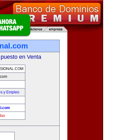
onal.com
 puesto en Venta
SIONAL.COM
l.com
es y Empleo
al.com
tas