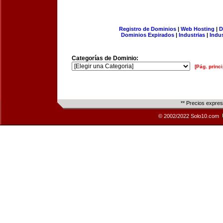
Registro de Dominios
|
Web Hosting
|
D
Dominios Expirados
|
Industrias
|
Indu
Categorías de Dominio:
[Pág. princi
** Precios expre
© 2002/2022 Solo10.com