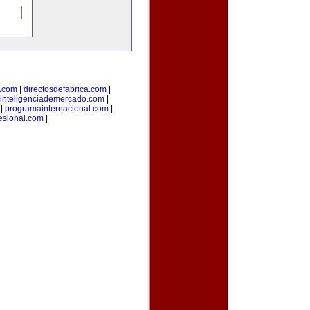
l.com
|
directosdefabrica.com
|
inteligenciademercado.com
|
|
programainternacional.com
|
esional.com
|