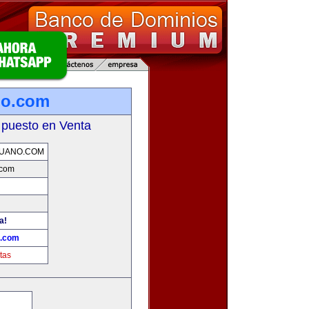
no.com
 puesto en Venta
RUANO.COM
.com
a!
o.com
tas