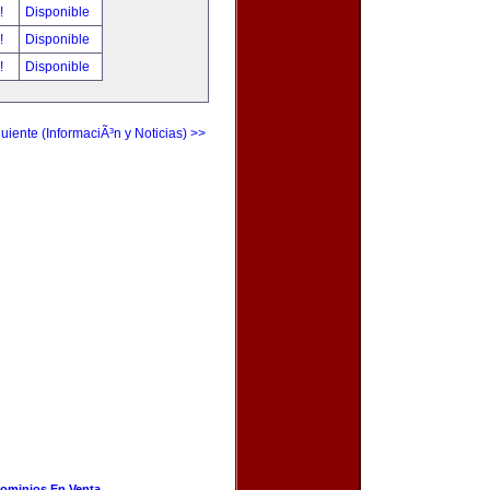
r!
Disponible
r!
Disponible
r!
Disponible
uiente (InformaciÃ³n y Noticias) >>
ominios En Venta