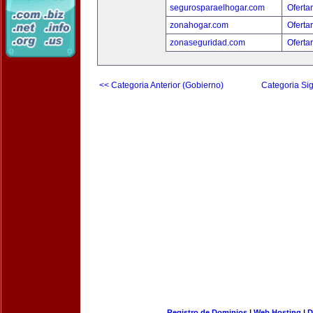
segurosparaelhogar.com
Oferta
zonahogar.com
Oferta
zonaseguridad.com
Oferta
<< Categoria Anterior (Gobierno)
Categoria Sig
Registro de Dominios
|
Web Hosting
|
D