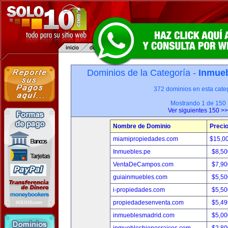
Dominios de la Categoría -
Inmueb
372 dominios en esta categ
Mostrando 1 de 150
Ver siguientes 150 >>
Nombre de Dominio
Preci
miamipropiedades.com
$15,0
Inmuebles.pe
$8,50
VentaDeCampos.com
$7,90
guiainmuebles.com
$5,50
i-propiedades.com
$5,50
propiedadesenventa.com
$5,49
inmueblesmadrid.com
$5,00